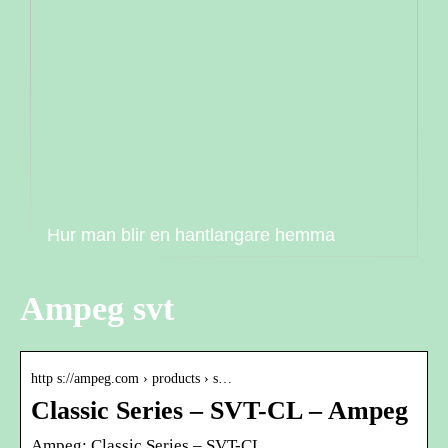
Hur man blir en hantlangare hemma
Ampeg svt
http s://ampeg.com › products › s…
Classic Series – SVT-CL – Ampeg
Ampeg: Classic Series – SVT-CL