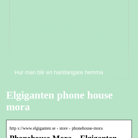
Hur man blir en hantlangare hemma
Elgiganten phone house
mora
http s://www.elgiganten.se › store › phonehouse-mora