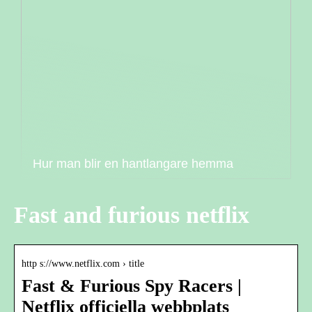
Hur man blir en hantlangare hemma
Fast and furious netflix
http s://www.netflix.com › title
Fast & Furious Spy Racers |
Netflix officiella webbplats