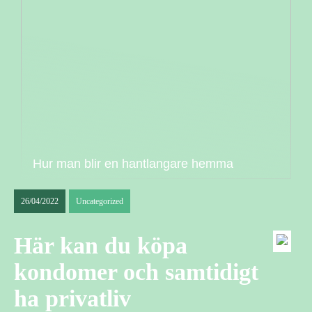
Hur man blir en hantlangare hemma
26/04/2022
Uncategorized
Här kan du köpa
kondomer och samtidigt
ha privatliv