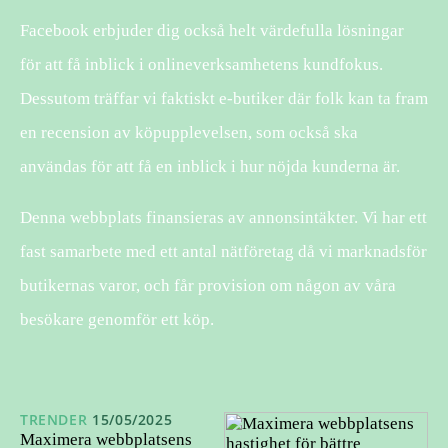
Facebook erbjuder dig också helt värdefulla lösningar
för att få inblick i onlineverksamhetens kundfokus.
Dessutom träffar vi faktiskt e-butiker där folk kan ta fram
en recension av köpupplevelsen, som också ska
användas för att få en inblick i hur nöjda kunderna är.
Denna webbplats finansieras av annonsintäkter. Vi har ett
fast samarbete med ett antal nätföretag då vi marknadsför
butikernas varor, och får provision om någon av våra
besökare genomför ett köp.
TRENDER
15/05/2025
Maximera webbplatsens