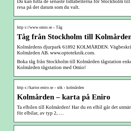
Du kan hitta de senaste tidtabellerna för Stockholm ti
resa på det datum som du valt.
http s://www.omio.se › Tåg
Tåg från Stockholm till Kolmården t
Kolmårdens djurpark 61892 KOLMÅRDEN. Vägbeskrivnin
Kolmården AB. www.optoteknik.com.
Boka tåg från Stockholm till Kolmården tågstation enkel
Kolmården tågstation med Omio!
http s://kartor.eniro.se › sök › kolmården
Kolmården – karta på Eniro
Ta elbilen till Kolmården! Har du en elbil går det utmär
för elbilar, av typ 2, …