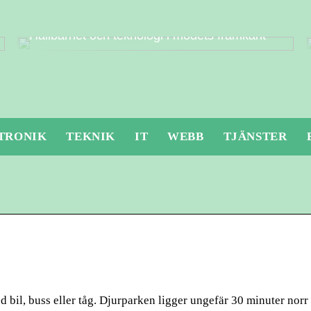
Hållbarhet och teknologi i modets framkant
TRONIK
TEKNIK
IT
WEBB
TJÄNSTER
med bil, buss eller tåg. Djurparken ligger ungefär 30 minuter nor