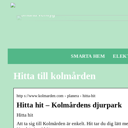
Hur du kan förbättra din affärsstrategi med
smarta verktyg
SMARTA HEM
ELEK
Hitta till kolmården
http s://www.kolmarden.com › planera › hitta-hit
Hitta hit – Kolmårdens djurpark
Hitta hit
Att ta sig till Kolmården är enkelt. Hit tar du dig lätt 