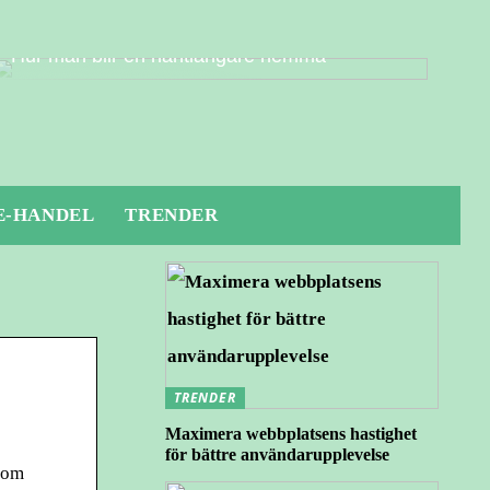
Hur man blir en hantlangare hemma
E-HANDEL
TRENDER
TRENDER
Maximera webbplatsens hastighet
för bättre användarupplevelse
r om