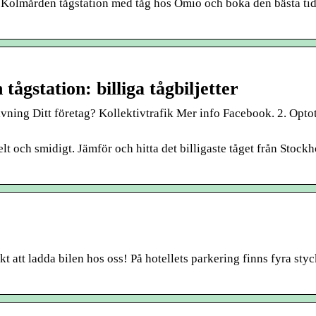
ll Kolmården tågstation med tåg hos Omio och boka den bästa tid
ågstation: billiga tågbiljetter
g Ditt företag? Kollektivtrafik Mer info Facebook. 2. Optot
t och smidigt. Jämför och hitta det billigaste tåget från Stockh
kt att ladda bilen hos oss! På hotellets parkering finns fyra sty