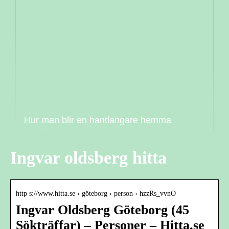
Hur man blir en hantlangare hemma
Ingvar oldsberg hitta
http s://www.hitta.se › göteborg › person › hzzRs_vvnO
Ingvar Oldsberg Göteborg (45
Sökträffar) – Personer – Hitta.se