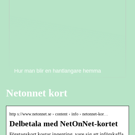
Hur man blir en hantlangare hemma
Netonnet kort
http s://www.netonnet.se › content › info › netonnet-kor…
Delbetala med NetOnNet-kortet
Företagskort kostar ingenting, vare sig att införskaffa