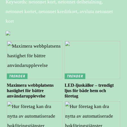
Keywords: netonnet kort, netonnet delbetalning,
netonnet kortet, netonnet kreditkort, avsluta netonnet
kort
TRENDER
TRENDER
Maximera webbplatsens
LED-ljuskällor – trendigt
hastighet för bättre
ljus för både hem och
användarupplevelse
företag