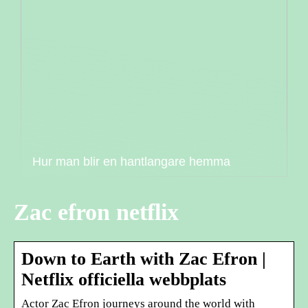
Hur man blir en hantlangare hemma
Zac efron netflix
Down to Earth with Zac Efron |
Netflix officiella webbplats
Actor Zac Efron journeys around the world with